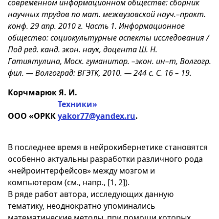
современном информационном обществе: сборник
научных трудов по мат. межвузовской науч.–практ.
конф. 29 апр. 2010 г. Часть 1. Информационное
общество: социокультурные аспекты исследования /
Под ред. канд. экон. наук, доцента Ш. Н.
Гатиятулина, Моск. гуманитар. –экон. ин–т, Волгогр.
фил. — Волгоград: ВГЭТК, 2010. — 244 с. С. 16 – 19.
Корчмарюк Я. И.
Техники»
ООО «ОРКК
yakor77@yandex.ru
.
В последнее время в нейрокибернетике становятся
особенно актуальны разработки различного рода
«нейроинтерфейсов» между мозгом и
компьютером (см., напр., [1, 2]).
В ряде работ автора, исследующих данную
тематику, неоднократно упоминались
математические методы, при помощи которых