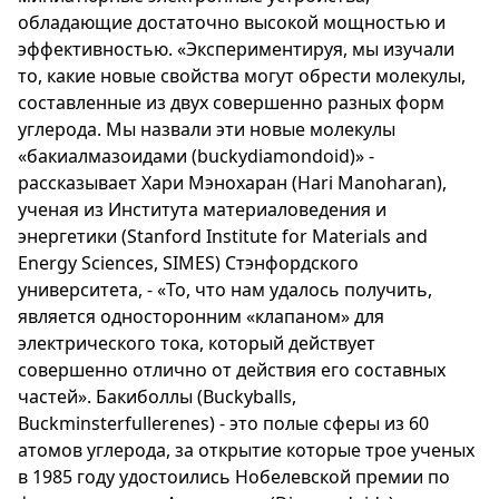
обладающие достаточно высокой мощностью и
эффективностью. «Экспериментируя, мы изучали
то, какие новые свойства могут обрести молекулы,
составленные из двух совершенно разных форм
углерода. Мы назвали эти новые молекулы
«бакиалмазоидами (buckydiamondoid)» -
рассказывает Хари Мэнохаран (Hari Manoharan),
ученая из Института материаловедения и
энергетики (Stanford Institute for Materials and
Energy Sciences, SIMES) Стэнфордского
университета, - «То, что нам удалось получить,
является односторонним «клапаном» для
электрического тока, который действует
совершенно отлично от действия его составных
частей». Бакиболлы (Buckyballs,
Buckminsterfullerenes) - это полые сферы из 60
атомов углерода, за открытие которые трое ученых
в 1985 году удостоились Нобелевской премии по