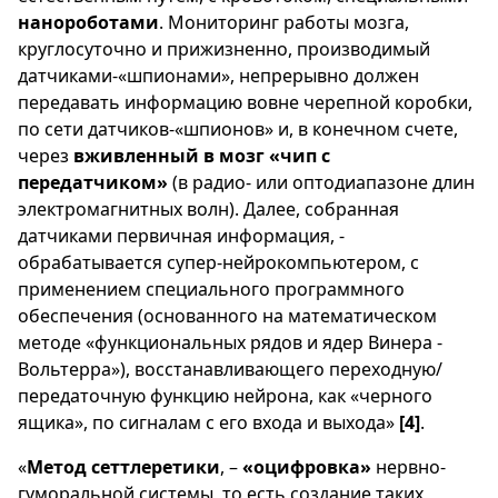
нанороботами
. Мониторинг работы мозга,
круглосуточно и прижизненно, производимый
датчиками-«шпионами», непрерывно должен
передавать информацию вовне черепной коробки,
по сети датчиков-«шпионов» и, в конечном счете,
через
вживленный в мозг «чип с
передатчиком»
(в радио- или оптодиапазоне длин
электромагнитных волн). Далее, собранная
датчиками первичная информация, -
обрабатывается супер-нейрокомпьютером, с
применением специального программного
обеспечения (основанного на математическом
методе «функциональных рядов и ядер Винера -
Вольтерра»), восстанавливающего переходную/
передаточную функцию нейрона, как «черного
ящика», по сигналам с его входа и выхода»
[4]
.
«
Метод сеттлеретики
, –
«оцифровка»
нервно-
гуморальной системы, то есть создание таких