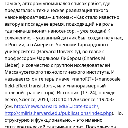
Там же, автором упоминался список работ, где
предлагалась техническая реализация такого
нанонейродатчика-«шпиона»: «Как стало известно
автору в последнее время, подходящий на роль
«датчика-шпиона» наносенсор, – уже создан! К
сожалению, – указанный датчик был создан не у нас,
в России, а в Америке. Учёными Гарвардского
университета (Harvard University), во главе с
профессором Чарльзом Либером (Charles M.
Lieber), и совместно с группой исследователей
Массачусетского технологического института. И
называется он теперь иначе: «nanoFIT» («nanoscale
field-effect transistors», или «наноразмерный
полевой транзистор»). Источник: [17–24], прежде
всего, Science, 2010, DOI: 10.1126/science.1192033
(см.
http://news.harvard.edu/…icate-touch/
,
http://cmliris.harvard.edu/publications/index.php
). Но,
структурно и функционально, – это именно
сеттлеретический «датчик-шпион». Поскольку он