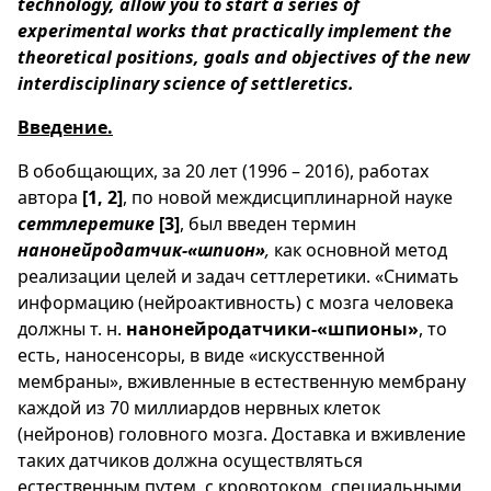
technology, allow you to start a series of
experimental works that practically implement the
theoretical positions, goals and objectives of the new
interdisciplinary science of settleretics.
Введение.
В обобщающих, за 20 лет (1996 – 2016), работах
автора
[1, 2]
, по новой междисциплинарной науке
сеттлеретикe
[3]
, был введен термин
нанонейродатчик-«шпион»
,
как основной метод
реализации целей и задач сеттлеретики. «Снимать
информацию (нейроактивность) с мозга человека
должны т. н.
нанонейродатчики-«шпионы»
, то
есть, наносенсоры, в виде «искусственной
мембраны», вживленные в естественную мембрану
каждой из 70 миллиардов нервных клеток
(нейронов) головного мозга. Доставка и вживление
таких датчиков должна осуществляться
естественным путем, с кровотоком, специальными