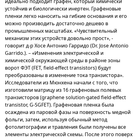
идеально подходит графен, который химически
устойчив и биологически инертен. Графеновые
пленки легко наносить на гибкие основания и его
можно производить достаточно дешево в
промышленных масштабах. «Чувствительный
механизм этих устройств довольно прост», -
говорит д-р Хосе Антонио Гарридо (Dr. Jose Antonio
Garrido.). – «Изменения электрической и
химической окружающей среды в районе зоны
ворот ФЭТ (FET, field-effect transistors) будут
преобразованы в изменение тока транзистора».
Исследователи из Мюнхена начали с того, что
изготовили матрицу из 16 графеновых полевых
транзисторов (graphene solution-gated field-effect
transistor, G-SGFET). Графеновая пленка была
осаждена из паровой фазы на поверхность медной
фольги, затем, используя обычный метод
фотолитографии и травления были получены все
элементы электрической схемы. После этого поверх