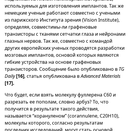
используемых для изготовления имплантов. Так же
немецкие ученые работают совместно с учеными
из парижского Института зрения (Vision Institute),
определяя, совместимы-ли графеновые
транзисторы с тканями сетчатки глаза и нейронами
глазных нервов. Так же, совместно с командой
других европейских ученых проводятся разработки
мозговых имплантов, основой которых являются
гибкие устройства на основе графеновых
транзисторов. Сообщение было опубликовано в
TG
Daily
[16]
, статья опубликована в
Advanced Materials
[17].
Что будет, если взять молекулу фуллерена C60 и
разрезать ее пополам, словно арбуз? То, что
получится в результате такого действия,
называется “корануленом” (corannulene, C20H10),
молекулы которого, согласно результатам
последних исследований, могут стать основой