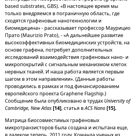
based substrates, GBS). «В настоящее время мы
только внедряемся в пограничную область, где
сходятся графеновые нанотехнологии и
биомедицина» - рассказывает профессор Маурицио
Прато (Maurizio Prato), - «А дальнейшее развитие
высокоэффективных биомедицинских устройств, на
основе графена, потребует дополнительных
исследований взаимодействия графеновых нано- и
микропокрытий с сигнальным механизмом клеток
нервных тканей. И наша работа является первым
шагом в этом направлении». (Данные работы
проводились в рамках и под финансированием
европейского проекта Graphene Flagship.)
Сообщение была опубликовано в трудах
University of
Cambridge, New Atlas
[14]
, статья в
ACS Nano
[15].
Матрица биосовместимых графеновых
микротранзисторов была создана и испытана еще,
в далеком теперь, 2011 году. Команда ученых из